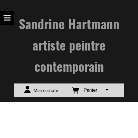
Sandrine Hartmann
artiste peintre
contemporain
Panier
Mon compte
ACCUEIL
Monochromes Noirs Rectangulaires
ENSEMBLE DE 2 MONOCHROMES NOIRS - Tableau Noir – Peinture Contemporaine Minimaliste
160x100 Cm