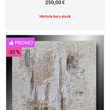
250,00
€
Article hors stock
PROMO
-20 %