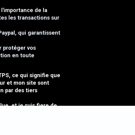
l'importance de la
tes les transactions sur
Paypal, qui garantissent
r protéger vos
ction en toute
TPS, ce qui signifie que
ur et mon site sont
n par des tiers
ue, et je suis fiere de
lients.