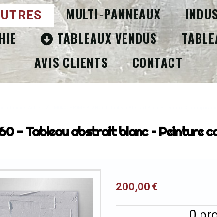
MULTI-PANNEAUX
INDU
UTRES
HIE
TABLEAUX VENDUS
TABLE
AVIS CLIENTS
CONTACT
onochromes Autres
MONOCHROME BLANC 60 - Tableau Abstrait Blanc – Peinture Contemporain
Tableau abstrait blanc – Peinture co
200,00
€
0
pro