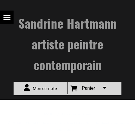
Sandrine Hartmann
artiste peintre
contemporain
Panier
Mon compte
ACCUEIL
Monochromes Autres
MONOCHROME BLANC Référence T36 Tableau Abstrait Blanc – Peinture Contemporaine
Minimaliste