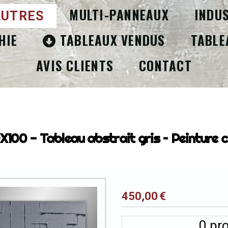
MULTI-PANNEAUX
INDU
UTRES
HIE
TABLEAUX VENDUS
TABLE
AVIS CLIENTS
CONTACT
nochromes Autres
MONOCHROME GRIS 100X100 - Tableau Abstrait Gris – Peinture Contemporai
 - Tableau abstrait gris – Peinture c
450,00
€
0
pro