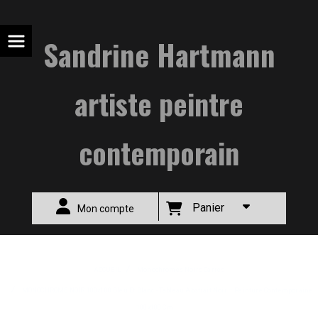
Sandrine Hartmann
artiste peintre
contemporain
Panier
Mon compte
ACCUEIL
Monochromes Noirs Carrés
MONOCHROME NOIR 100x100 Bleu Et Blanc - Tableau Abstrait Noir – Peinture Contemporaine
100x100 Cm