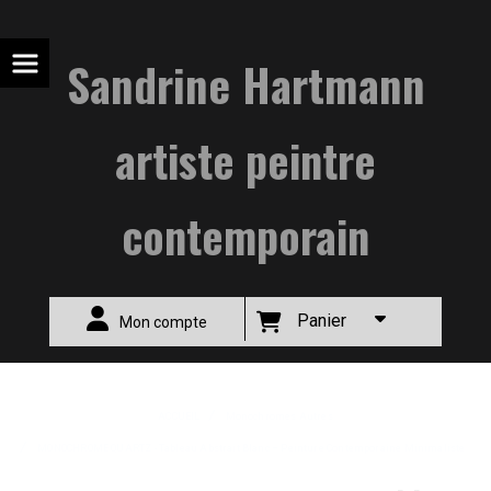
Sandrine Hartmann
artiste peintre
contemporain
Panier
Mon compte
ACCUEIL
Monochromes Autres
MONOCHROME QUARTZ - Tableau Abstrait Blanc – Peinture Contemporaine Minimaliste