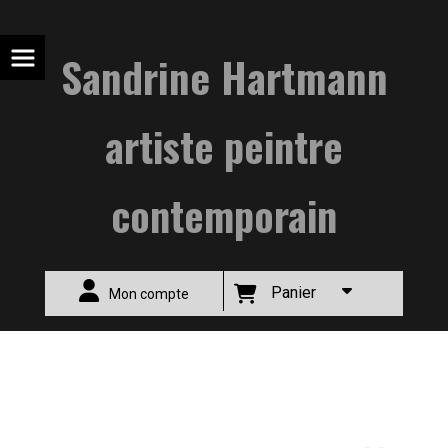
Sandrine Hartmann
artiste peintre
contemporain
Panier
Mon compte
ACCUEIL
Monochromes Autres
MONOCHROME VERT 120 - Tableau Abstrait Blanc – Peinture Contemporaine Minimaliste