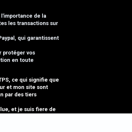
l'importance de la
tes les transactions sur
Paypal, qui garantissent
r protéger vos
ction en toute
TPS, ce qui signifie que
ur et mon site sont
n par des tiers
ue, et je suis fiere de
lients.