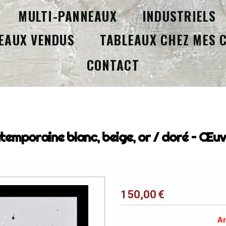
MULTI-PANNEAUX
INDUSTRIELS
EAUX VENDUS
TABLEAUX CHEZ MES 
CONTACT
Petits Rectangulaires
Peinture Abstraite Contemporaine Blanc, Beige, Or / Doré – Œuvre Origina
temporaine blanc, beige, or / doré – Œu
150,00
€
Ar