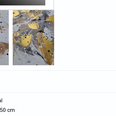
al
x 50 cm