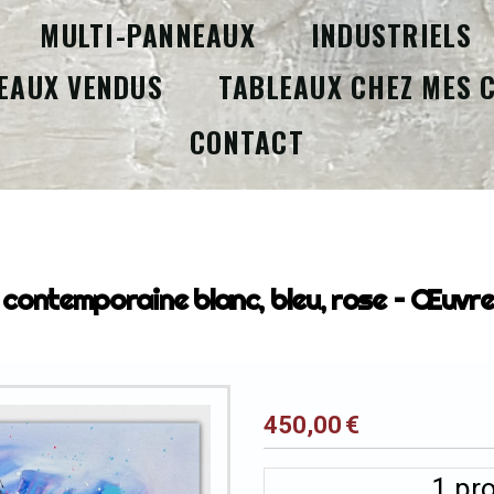
MULTI-PANNEAUX
INDUSTRIELS
EAUX VENDUS
TABLEAUX CHEZ MES 
CONTACT
Grands Rectangulaires
Peinture Abstraite Contemporaine Blanc, Bleu, Rose – Œuvre Original
 contemporaine blanc, bleu, rose – Œuvr
450,00
€
1
pro