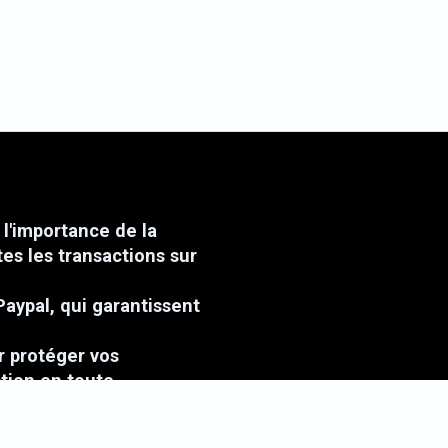
l'importance de la
tes les transactions sur
Paypal, qui garantissent
r protéger vos
ction en toute
TPS, ce qui signifie que