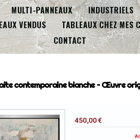
MULTI-PANNEAUX
INDUSTRIELS
EAUX VENDUS
TABLEAUX CHEZ MES 
CONTACT
IL
Grands Rectangulaires
Peinture Abstraite Contemporaine Blanche – Œuvre Originale - M
aite contemporaine blanche – Œuvre ori
450,00
€
Ar