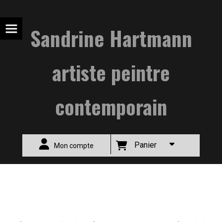
Sandrine Hartmann
artiste peintre
contemporain
Panier
Mon compte
ACCUEIL
Moyens Carrés
Peinture Abstraite Contemporaine Bleu Et Rose – Œuvre Originale - MARILYN