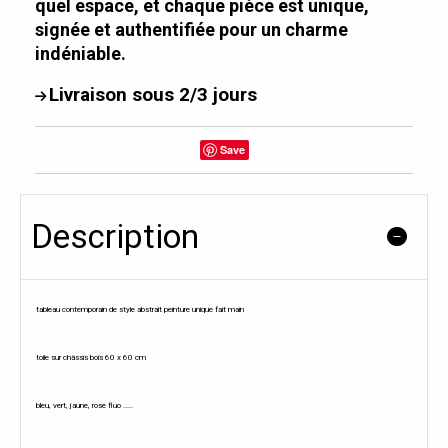
quel espace, et chaque pièce est unique,
signée et authentifiée pour un charme
indéniable.
Livraison sous 2/3 jours
Save
Description
tableau contemporain de style abstrait peinture unique fait main
toile sur châssis bois 60 x 60 cm
bleu, vert, jaune, rose fluo .....