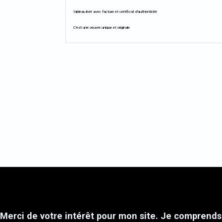
tableau livré avec facture et certificat d'authenticité
C'est une oeuvre unique et originale
Merci de votre intérêt pour mon site. Je comprends 