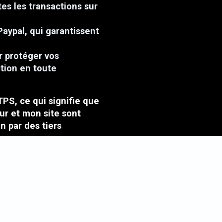
tes les transactions sur
Paypal, qui garantissent
r protéger vos
ction en toute
TPS, ce qui signifie que
ur et mon site sont
n par des tiers
ue, et je suis fiere de
lients.