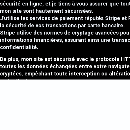
sécurité en ligne, et je tiens à vous assurer que tou
mon site sont hautement sécurisées.
J'utilise les services de paiement réputés Stripe et 
la sécurité de vos transactions par carte bancaire.
Stripe utilise des normes de cryptage avancées pou
informations financières, assurant ainsi une transa
confidentialité.
De plus, mon site est sécurisé avec le protocole HT
toutes les données échangées entre votre navigate
cryptées, empêchant toute interception ou altératio
malveillants.
La sécurité de vos informations est ma priorité absol
fournir un environnement en ligne fiable pour mes c