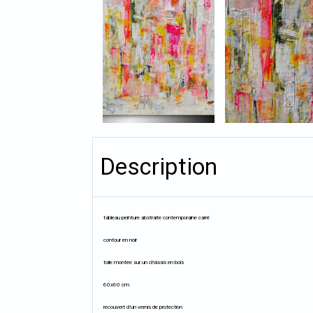
Description
tableau peinture abstraite contemporaine carré
contour en noir
toile montée sur un châssis en bois
60x60 cm
recouvert d’un vernis de protection