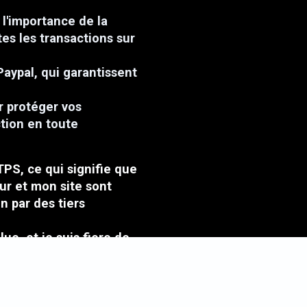
l'importance de la
tes les transactions sur
Paypal, qui garantissent
r protéger vos
ction en toute
TPS, ce qui signifie que
ur et mon site sont
n par des tiers
ue, et je suis fiere de
lients.