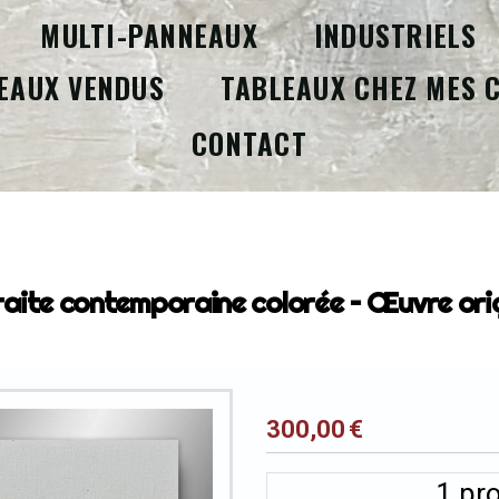
MULTI-PANNEAUX
INDUSTRIELS
EAUX VENDUS
TABLEAUX CHEZ MES 
CONTACT
CUEIL
Moyens Carrés
Peinture Abstraite Contemporaine Colorée – Œuvre Originale - MAGI
raite contemporaine colorée – Œuvre ori
300,00
€
1
pro