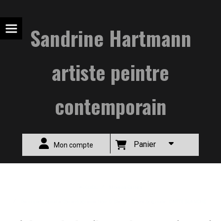
Sandrine Hartmann
artiste peintre
contemporain
Panier
Mon compte
ACCUEIL
Moyens Carrés
Peinture Abstraite Contemporaine Noir Et Blanc – Œuvre Originale - CARTE BLANCHE