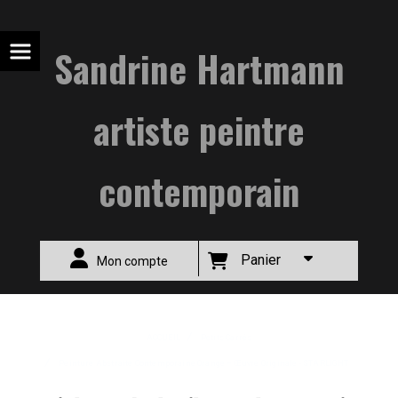
Sandrine Hartmann
artiste peintre
contemporain
Panier
Mon compte
ACCUEIL
Petits Carrés
Peinture Abstraite Contemporaine Orange – Œuvre Originale - STARLIGHT