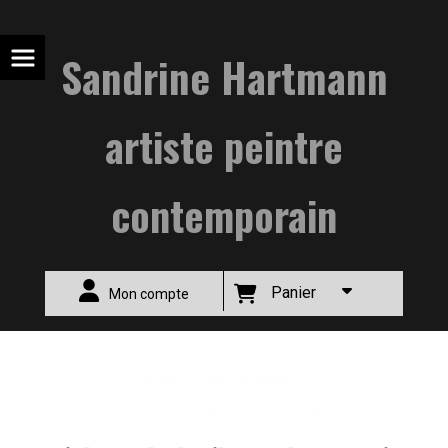
Sandrine Hartmann
artiste peintre
contemporain
Panier
Mon compte
ACCUEIL
Moyens Rectangulaires
Peinture Abstraite Contemporaine Orange Vertical – Œuvre Originale - ECLAT CADMIUM