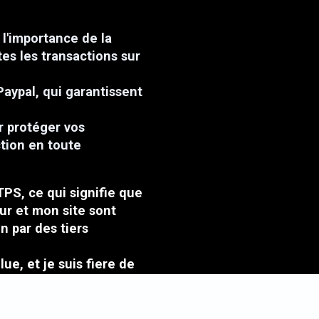
l'importance de la
tes les transactions sur
Paypal, qui garantissent
r protéger vos
ction en toute
TPS, ce qui signifie que
ur et mon site sont
n par des tiers
ue, et je suis fiere de
lients.