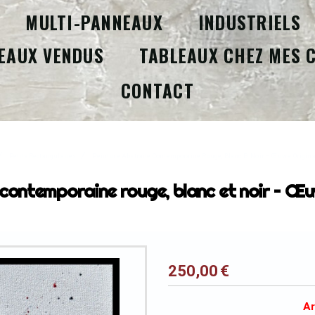
MULTI-PANNEAUX
INDUSTRIELS
EAUX VENDUS
TABLEAUX CHEZ MES 
CONTACT
Petits Rectangulaires
Peinture Abstraite Contemporaine Rouge, Blanc Et Noir – Œuvre Origina
 contemporaine rouge, blanc et noir – Œuv
250,00
€
Ar