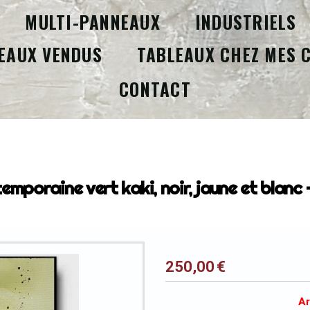
MULTI-PANNEAUX
INDUSTRIELS
EAUX VENDUS
TABLEAUX CHEZ MES 
CONTACT
yens Rectangulaires
Peinture Abstraite Contemporaine Vert Kaki, Noir, Jaune Et Blanc – Œuvre O
emporaine vert kaki, noir, jaune et blanc 
250,00
€
Ar